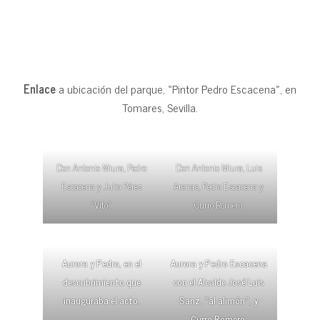
Enlace
a ubicación del parque, «Pintor Pedro Escacena», en
Tomares, Sevilla.
Don Antonio Miura, Pedro
Don Antonio Miura, Luis
Escacena y Julio Pérez
Arenas, Pedro Escacena y
«Vito».
Curro Romero.
Aurora y Pedro, en el
Aurora y Pedro Escacena
descubrimiento que
con el Alcalde José Luis
inauguraba el acto.
Sanz, «al alimón», y
Curro Romero
.