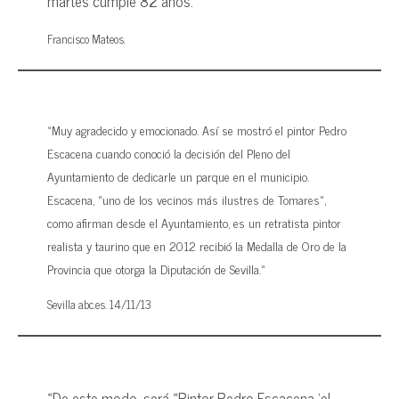
martes cumple 82 años.»
Francisco Mateos.
«Muy agradecido y emocionado. Así se mostró el pintor Pedro
Escacena cuando conoció la decisión del Pleno del
Ayuntamiento de dedicarle un parque en el municipio.
Escacena, «uno de los vecinos más ilustres de Tomares»,
como afirman desde el Ayuntamiento, es un retratista pintor
realista y taurino que en 2012 recibió la Medalla de Oro de la
Provincia que otorga la Diputación de Sevilla.»
Sevilla abc.es. 14/11/13
«De este modo, será «Pintor Pedro Escacena ‘el