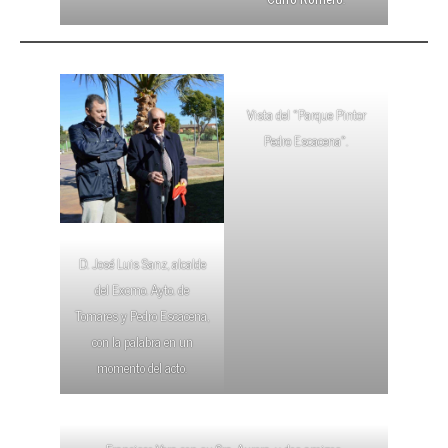
Vista del «Parque Pintor
Pedro Escacena».
D. José Luis Sanz, alcalde
del Excmo. Ayto. de
Tomares y Pedro Escacena,
con la palabra en un
momento del acto.