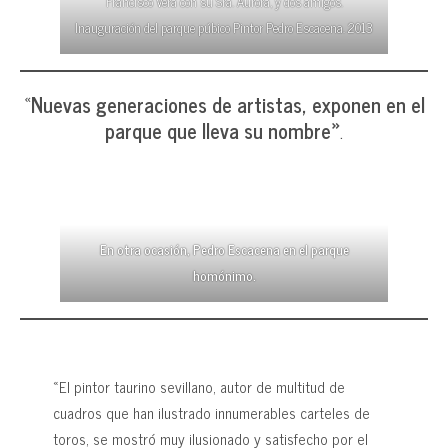
Francisco Vera con su Sra. Aurora, y dos amigos.
Inauguración del parque púbico Pintor Pedro Escacena. 2013
«
Nuevas generaciones de artistas, exponen en el
parque que lleva su nombre»
.
En otra ocasión
,
Pedro Escacena en el parque
homónimo.
«El pintor taurino sevillano, autor de multitud de
cuadros que han ilustrado innumerables carteles de
toros, se mostró muy ilusionado y satisfecho por el