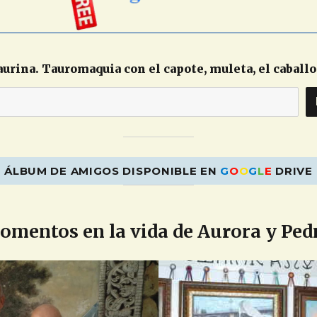
urina. Tauromaquia con el capote, muleta, el caballo
ÁLBUM DE AMIGOS DISPONIBLE EN
G
O
O
G
L
E
DRIVE
mentos en la vida de Au
r
ora y Ped