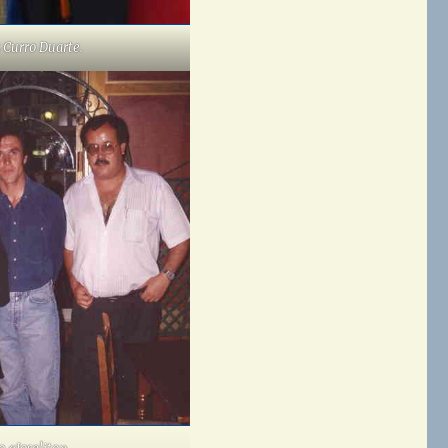
s Curro Duarte
.