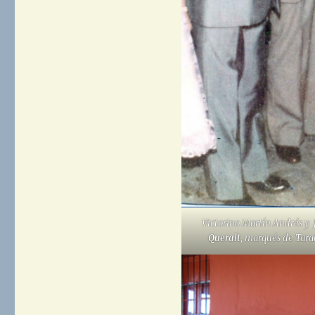
Victorino Martín Andrés y
Queralt
, marqués de Tara